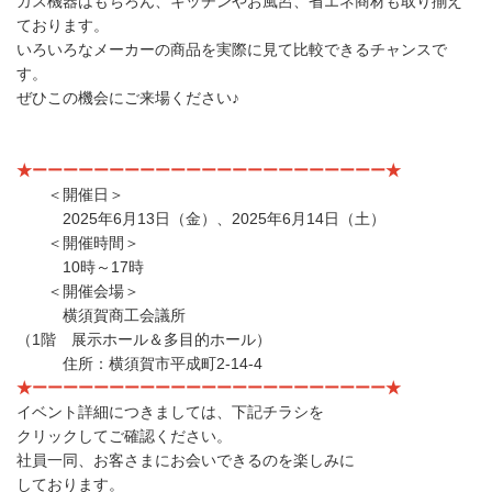
ガス機器はもちろん、キッチンやお風呂、省エネ商材も取り揃え
ております。
いろいろなメーカーの商品を実際に見て比較できるチャンスで
す。
ぜひこの機会にご来場ください♪
★ーーーーーーーーーーーーーーーーーーーーーーー★
＜開催日＞
2025
年
6
月
13
日（金）、
2025
年
6
月
14
日（土）
＜開催時間＞
10
時～
17
時
＜開催会場＞
横須賀商工会議所
（1階 展示ホール＆多目的ホール）
住所：横須賀市平成町2-14-4
★ーーーーーーーーーーーーーーーーーーーーーーー★
イベント詳細につきましては、下記チラシを
クリックしてご確認ください。
社員一同、お客さまにお会いできるのを楽しみに
しております。