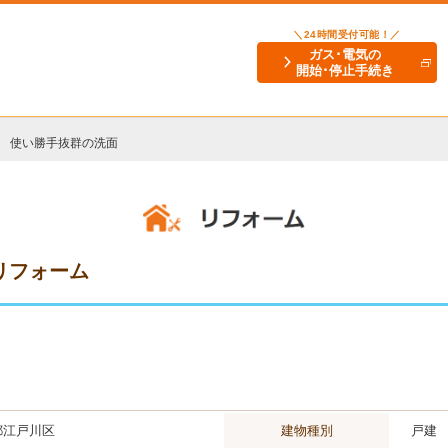
＼24時間受付可能！／
ガス･電気の
開始･停止手続き
使い勝手抜群の洗面
リフォーム
都江戸川区
建物種別
戸建