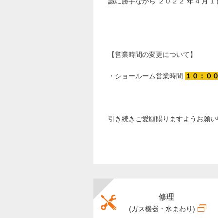
誠に勝手ながら
２０２２
年
4
月
1
【営業時間の変更について】
・ショールーム営業時間
１０：０
引き続きご愛願賜りますようお願い
修理
(ガス機器・水まわり)