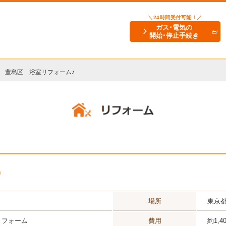
＼24時間受付可能！／
ガス･電気の
開始･停止手続き
豊島区 浴室リフォーム♪
♪
場所
東京都
リフォーム
費用
約1,4