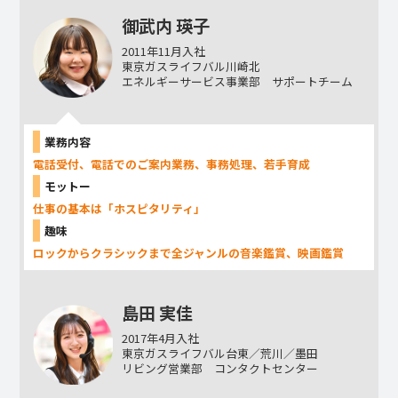
御武内 瑛子
2011年11月入社
東京ガスライフバル川崎北
エネルギーサービス事業部 サポートチーム
業務内容
電話受付、電話でのご案内業務、事務処理、若手育成
モットー
仕事の基本は「ホスピタリティ」
趣味
ロックからクラシックまで全ジャンルの音楽鑑賞、映画鑑賞
島田 実佳
2017年4月入社
東京ガスライフバル台東／荒川／墨田
リビング営業部 コンタクトセンター