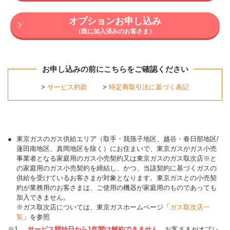
オプションお申し込み
（既に加入済みのお客さま）
お申し込みの前にこちらをご確認ください
>
サービス約款
>
特定商取引法に基づく表記
●
東京ガスのガス供給エリア（取手・我孫子地区、越谷・春日部地区/
蓮田南地区、真岡地区を除く）にお住まいで、東京ガスがガス小売
事業者となる家庭用のガス小売契約又は東京ガスのガス取次店※と
の家庭用のガス小売契約を締結し、かつ、当該契約に基づくガスの
供給を受けているお客さまが対象となります。東京ガスとの小売契
約が業務用のお客さまは、ご使用の機器が家庭用のものであっても
加入できません。
※ガス取次店については、東京ガスホームページ「
ガス取次店一
覧
」を参照
※1
サービス開始日から1年間は解約できません。
お客さまがオプシ