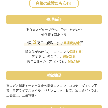
突然の故障にも安心!!
修理保証
※2
東京ガスグループ
へご用命いただいた
修理費
１
回あたり
3
※3
上限
万円（税込）まで
修理費無料!
購入先がわからないエアコンも
保証対象!
何度でも、何台でも、
保証対象!
長年ご使用のエアコンでも、
保証対象!
対象機器
東京ガス指定メーカー製造の電気エアコン（コロナ、ダイキン工
業、東芝ライフスタイル、パナソニック、日立、富士通ゼネラル、
三菱重工、三菱電機）