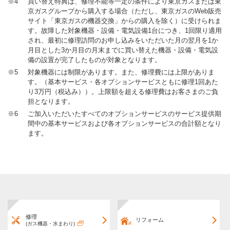
※4
買い替え特典は、修理不能等一定の条件により東京ガスまたは東
京ガスグループから購入する場合（ただし、東京ガスのWeb販売
サイト「東京ガスの機器交換」からの購入を除く）に受けられま
す。故障した対象機器・設備・電気設備1台につき、1回限り適用
され、最初に修理訪問のお申し込みをいただいた月の翌月を1か
月目とした3か月目の月末までに買い替えた機器・設備・電気設
備の設置が完了したものが対象となります。
※5
対象機器には制限があります。また、修理費には上限がありま
す。（基本サービス・各オプションサービスともに修理1回あた
り3万円（税込み））。上限額を超える修理費はお客さまのご負
担となります。
※6
ご加入いただいたすべてのオプションサービスのサービス提供期
間中の基本サービスおよび各オプションサービスの合計額となり
ます。
修理
リフォーム
(ガス機器・水まわり)