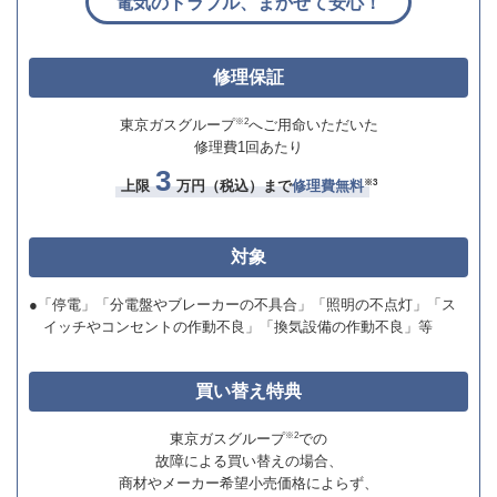
電気のトラブル、まかせて安心！
修理保証
※2
東京ガスグループ
へご用命いただいた
修理費
1
回あたり
3
※3
上限
万円（税込）まで
修理費無料
対象
●「停電」「分電盤やブレーカーの不具合」「照明の不点灯」「ス
イッチやコンセントの作動不良」「換気設備の作動不良」等
買い替え特典
※2
東京ガスグループ
での
故障による買い替えの場合、
商材やメーカー希望小売価格によらず、