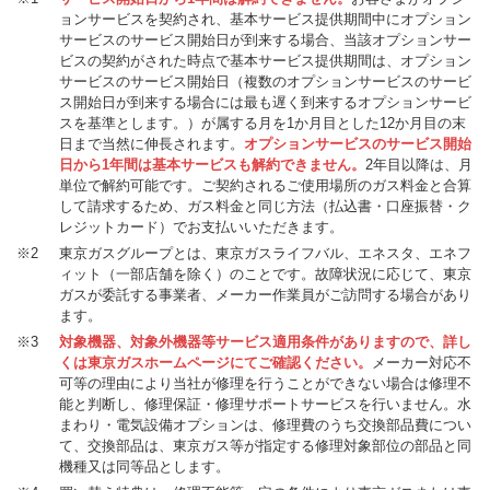
ョンサービスを契約され、基本サービス提供期間中にオプション
サービスのサービス開始日が到来する場合、当該オプションサー
ビスの契約がされた時点で基本サービス提供期間は、オプション
サービスのサービス開始日（複数のオプションサービスのサービ
ス開始日が到来する場合には最も遅く到来するオプションサービ
スを基準とします。）が属する月を1か月目とした12か月目の末
日まで当然に伸長されます。
オプションサービスのサービス開始
日から1年間は基本サービスも解約できません。
2年目以降は、月
単位で解約可能です。ご契約されるご使用場所のガス料金と合算
して請求するため、ガス料金と同じ方法（払込書・口座振替・ク
レジットカード）でお支払いいただきます。
※2
東京ガスグループとは、東京ガスライフバル、エネスタ、エネフ
ィット（一部店舗を除く）のことです。故障状況に応じて、東京
ガスが委託する事業者、メーカー作業員がご訪問する場合があり
ます。
※3
対象機器、対象外機器等サービス適用条件がありますので、詳し
くは東京ガスホームページにてご確認ください。
メーカー対応不
可等の理由により当社が修理を行うことができない場合は修理不
能と判断し、修理保証・修理サポートサービスを行いません。水
まわり・電気設備オプションは、修理費のうち交換部品費につい
て、交換部品は、東京ガス等が指定する修理対象部位の部品と同
機種又は同等品とします。