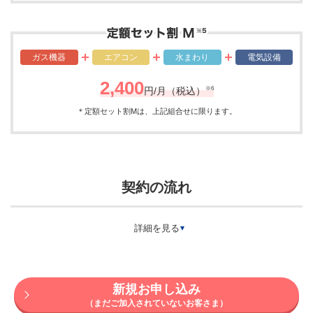
ガス機器
エアコン
水まわり
電気設備
2,400
※6
円/月（税込）
＊定額セット割Mは、上記組合せに限ります。
契約の流れ
詳細を見る
新規お申し込み
（まだご加入されていないお客さま）