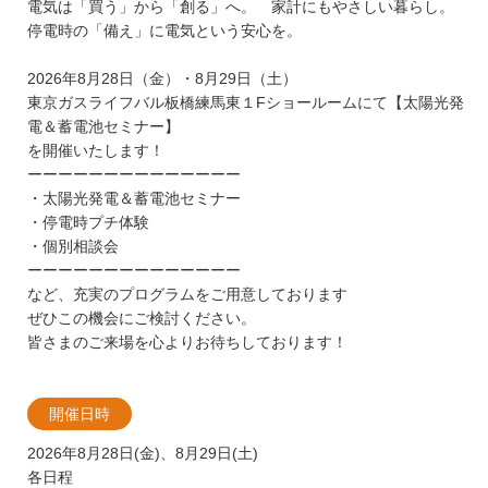
電気は「買う」から「創る」へ。 家計にもやさしい暮らし。
停電時の「備え」に電気という安心を。
2026年8月28日（金）・8月29日（土）
東京ガスライフバル板橋練馬東１Fショールームにて【太陽光発
電＆蓄電池セミナー】
を開催いたします！
ーーーーーーーーーーーーーー
・太陽光発電＆蓄電池セミナー
・停電時プチ体験
・個別相談会
ーーーーーーーーーーーーーー
など、充実のプログラムをご用意しております
ぜひこの機会にご検討ください。
皆さまのご来場を心よりお待ちしております！
開催日時
2026年8月28日(金)、8月29日(土)
各日程