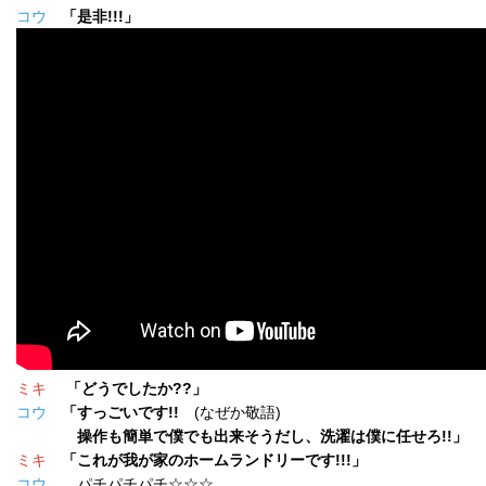
コウ
「是非!!!」
ミキ
「どうでしたか??」
コウ
「すっごいです!!
(なぜか敬語)
操作も簡単で僕でも出来そうだし、洗濯は僕に任せろ!!」
ミキ
「これが我が家のホームランドリーです!!!」
コウ
パチパチパチ☆☆☆