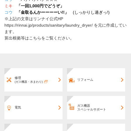
ミキ
「一回1,000円でどうぞ」
コウ
「金取るんかーーーーい!!」
(しっかりし過ぎっ!)
※上記の文章はリンナイ公式HP
https://rinnai.jp/products/sanitary/laundry_dryer/ を元に作成してい
ます。
算出根拠等はこちらをご覧ください。
修理
リフォーム
(ガス機器・水まわり)
ガス機器
電気
スペシャルサポート