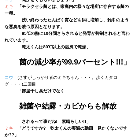
ミキ
「モラクセラ菌とは、家庭内の様々な場所に存在する菌の
一種。
洗い終わったたんぱく質など
を餌に増加し、雑巾のよう
な悪臭を放つ原因となります。
65℃の熱に10分間さらされると発育が抑制されると言わ
れています。
乾太くんは80℃以上の温風で乾燥、
菌の減少率が99.9パーセント!!!」
コウ
(さすがしっかり者のミキちゃん・・・。歩くカタロ
グ・・・)二回目
「部屋干し臭だけでなく
雑菌や結露・カビからも解放
されるって事だね! 素晴らしい!!」
ミキ
「どうですか? 乾太くんの実際の動画 見たくないです
か??」