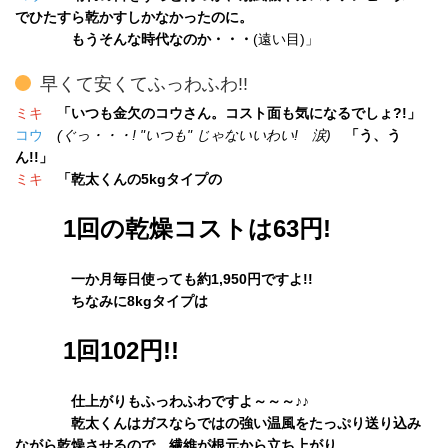
でひたすら乾かすしかなかったのに。
もうそんな時代なのか・・・
(遠い目)」
早くて安くてふっわふわ!!
ミキ
「いつも金欠のコウさん。コスト面も気になるでしょ?!」
コウ
(ぐっ・・・! "いつも" じゃない
いわい! 涙)
「う、う
ん!!」
ミキ
「乾太くんの5kgタイプの
1回の乾燥コストは63円!
一か月毎日使っても約1,950円ですよ!!
ちなみに8kgタイプは
1回102円!!
仕上がりもふっわふわですよ～～～♪♪
乾太くんはガスならではの強い温風をたっぷり送り込み
ながら乾燥させるので、繊維が根元から立ち上がり