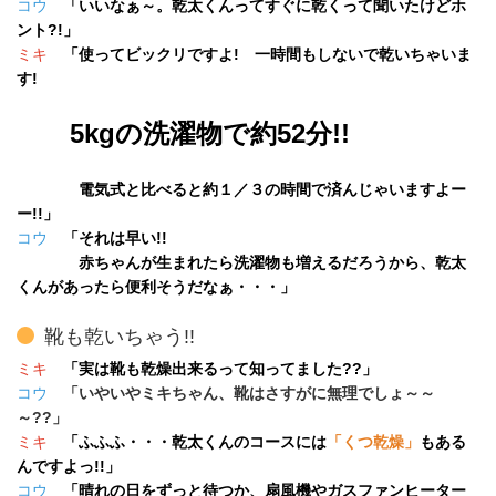
コウ
「いいなぁ～。乾太くんってすぐに乾くって聞いたけどホ
ント?!」
ミキ
「使ってビックリですよ! 一時間もしないで乾いちゃいま
す!
5kgの洗濯物で約52分!!
電気式と比べると約１／３の時間で済んじゃいますよー
ー!!」
コウ
「それは早い!!
赤ちゃんが生まれたら洗濯物も増えるだろうから、乾太
くんがあったら便利そうだなぁ・・・」
靴も乾いちゃう!!
ミキ
「実は靴も乾燥出来るって知ってました??」
コウ
「いやいやミキちゃん、靴はさすがに無理でしょ～～
～??」
ミキ
「ふふふ・・・乾太くんのコースには
「くつ乾燥」
もある
んですよっ!!」
コウ
「晴れの日をずっと待つか、扇風機やガスファンヒーター