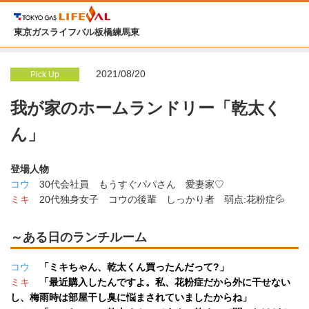
東京ガスライフバル板橋練馬東
2021/08/20
Pick Up
我が家のホームランドリー「乾太く
ん」
登場人物
コウ
30代会社員 もうすぐパパさん 愛妻家♡
ミキ
20代独身女子 コウの後輩 しっかり者 弱点:花粉症💦
～ある日のランチルーム
コウ
「ミキちゃん、乾太くん買ったんだって?」
ミキ
「最近購入したんですよ。私、花粉症だから外に干せない
し、梅雨時は部屋干し臭に悩まされていましたからね」