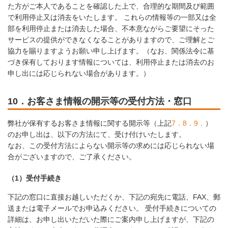
た方がご本人であることを確認した上で、合理的な期間及び範囲
で利用停止又は消去をいたします。 これらの情報等の一部又は全
部を利用停止または消去した場合、不本意ながらご要望にそった
サービスの提供ができなくなることがありますので、ご理解とご
協力を賜りますようお願い申し上げます。（なお、関係法令に基
づき保有しております情報については、利用停止または消去のお
申し出には応じられない場合があります。）
10．お客さま情報の開示等の受付方法・窓口
弊社が保有するお客さま情報に関する開示等（上記
7．
8．
9．
）
のお申し出は、以下の方法にて、受け付けいたします。
なお、この受付方法によらない開示等の求めには応じられない場
合がございますので、ご了承ください。
（1）受付手続き
下記の窓口に直接お越しいただくか、下記の宛先に電話、FAX、郵
送または電子メールでお申込みください。 受付手続きについての
詳細は、お申し出いただいた際にご案内申し上げますが、下記の