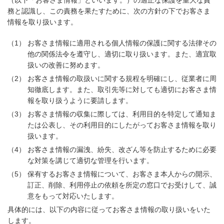
（以下「お客さま情報」といいます。）の適正な保護を重大な責
務と認識し、この責務を果たすために、次の方針の下でお客さま
情報を取り扱います。
（1）
お客さま情報に適用される個人情報の保護に関する法律その
他の関係法令を遵守し、適切に取り扱います。また、適宜取
扱いの改善に努めます。
（2）
お客さま情報の取扱いに関する規程を明確にし、従業者に周
知徹底します。また、取引先等に対しても適切にお客さま情
報を取り扱うように要請します。
（3）
お客さま情報の収集に際しては、利用目的を特定して通知ま
たは公表し、その利用目的にしたがってお客さま情報を取り
扱います。
（4）
お客さま情報の漏洩、紛失、改ざん等を防止するために必要
な対策を講じて適切な管理を行います。
（5）
保有するお客さま情報について、お客さま本人からの開示、
訂正、削除、利用停止の依頼を所定の窓口でお受けして、誠
意をもって対応いたします。
具体的には、以下の内容に従ってお客さま情報の取り扱いをいた
します。