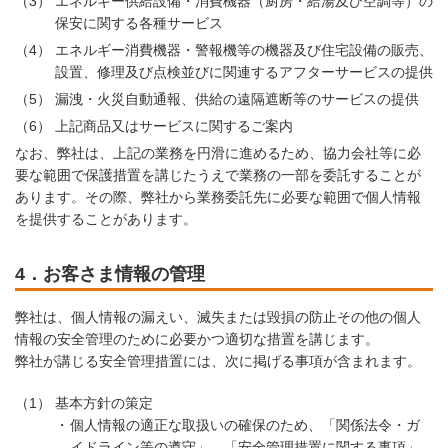
（3）
エネルギー供給設備・消費機器（厨房・給湯及び空調等）の
保安に関する各種サービス
（4）
エネルギー消費機器・警報機等の機器及び住宅設備の販売、
設置、修理及び点検並びに関連するアフターサービスの提供
（5）
漏洩・火災自動通報、供給の遠隔遮断等のサービスの提供
（6）
上記商品又はサービスに関するご案内
なお、弊社は、上記の業務を円滑に進めるため、協力会社等に必
要な範囲で保護措置を講じたうえで業務の一部を委託することが
あります。その際、弊社から業務委託先に必要な範囲で個人情報
を提供することがあります。
4．お客さま情報の管理
弊社は、個人情報の漏えい、滅失または毀損の防止その他の個人
情報の安全管理のために必要かつ適切な措置を講じます。
弊社が講じる安全管理措置には、次に掲げる事項が含まれます。
（1）
基本方針の策定
個人情報の適正な取扱いの確保のため、「関係法令・ガ
イドライン等の遵守」、「安全管理措置に関する事項」