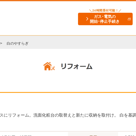
＼24時間受付可能！／
ガス･電気の
開始･停止手続き
白のやすらぎ
スにリフォーム。洗面化粧台の取替えと新たに収納を取付け。 白を基