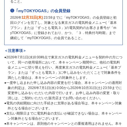
ること。
❺「myTOKYOGAS」の会員登録
12月31日(木)
2026年
23:59までに「myTOKYOGAS」の会員登録と初
回ログインを完了し、対象となる東京ガスの電気料金メニュー(「基本
プラン」または「ずっとも電気３」)の電気契約のお客さま番号が「m
yTOKYOGAS」に登録されており、かつ、「３．特典付与時期」まで
継続して「myTOKYOGAS」の会員であること。
＜注意事項＞
●2026年7月1日(水)0:00時点で東京ガスの電気料金メニューを契約中の方につ
いて、同一の使用場所において、本キャンペーン期間中に、他社の電気料
金メニューに切り替えを行い、再度東京ガスの電気料金メニュー(「基本プ
ラン」または「ずっとも電気３」)に申し込みをいただくことで対象条件を
満たした場合は、本キャンペーンの対象外とします。
●一度申し込まれた申し込み内容の変更を行う場合、本キャンペーンの適用対
象の判定は、2026年7月1日(水) 0:00から2026年10月31日(土) 23:59までに
変更申し込みをいただいた内容で行います。お申し込み内容の変更・取り
消しは、ご契約いただいた販売店までお問い合わせください。
●電気の供給開始に向けた手続きに支障がある場合等は、本キャンペーン対象
外となる場合がございます。
●支払い期限日までに電気料金の支払いが確認できない場合は、本キャンペー
ン対象外となる場合がございます。
●本キャンペーンは、原則他のキャンペーンとの重複適用はされません。本キ