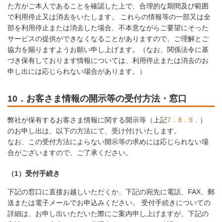
た方がご本人であることを確認した上で、合理的な期間及び範囲
で利用停止又は消去をいたします。 これらの情報等の一部又は全
部を利用停止または消去した場合、不本意ながらご要望にそった
サービスの提供ができなくなることがありますので、ご理解とご
協力を賜りますようお願い申し上げます。（なお、関係法令に基
づき保有しております情報については、利用停止または消去のお
申し出には応じられない場合があります。）
10．お客さま情報の開示等の受付方法・窓口
弊社が保有するお客さま情報に関する開示等（上記
7．
8．
9．
）
のお申し出は、以下の方法にて、受け付けいたします。
なお、この受付方法によらない開示等の求めには応じられない場
合がございますので、ご了承ください。
（1）受付手続き
下記の窓口に直接お越しいただくか、下記の宛先に電話、FAX、郵
送または電子メールでお申込みください。 受付手続きについての
詳細は、お申し出いただいた際にご案内申し上げますが、下記の