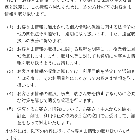
（以下「お客さま情報」といいます。）の適正な保護を重大な責
務と認識し、この責務を果たすために、次の方針の下でお客さま
情報を取り扱います。
（1）
お客さま情報に適用される個人情報の保護に関する法律その
他の関係法令を遵守し、適切に取り扱います。また、適宜取
扱いの改善に努めます。
（2）
お客さま情報の取扱いに関する規程を明確にし、従業者に周
知徹底します。また、取引先等に対しても適切にお客さま情
報を取り扱うように要請します。
（3）
お客さま情報の収集に際しては、利用目的を特定して通知ま
たは公表し、その利用目的にしたがってお客さま情報を取り
扱います。
（4）
お客さま情報の漏洩、紛失、改ざん等を防止するために必要
な対策を講じて適切な管理を行います。
（5）
保有するお客さま情報について、お客さま本人からの開示、
訂正、削除、利用停止の依頼を所定の窓口でお受けして、誠
意をもって対応いたします。
具体的には、以下の内容に従ってお客さま情報の取り扱いをいた
します。