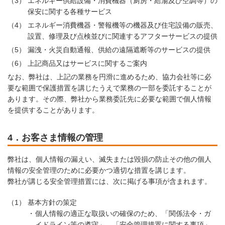
（3）
エネルギー供給設備・消費機器（厨房・給湯及び空調等）の
保安に関する各種サービス
（4）
エネルギー消費機器・警報機等の機器及び住宅設備の販売、
設置、修理及び点検並びに関連するアフターサービスの提供
（5）
漏洩・火災自動通報、供給の遠隔遮断等のサービスの提供
（6）
上記商品又はサービスに関するご案内
なお、弊社は、上記の業務を円滑に進めるため、協力会社等に必
要な範囲で保護措置を講じたうえで業務の一部を委託することが
あります。その際、弊社から業務委託先に必要な範囲で個人情報
を提供することがあります。
4．お客さま情報の管理
弊社は、個人情報の漏えい、滅失または毀損の防止その他の個人
情報の安全管理のために必要かつ適切な措置を講じます。
弊社が講じる安全管理措置には、次に掲げる事項が含まれます。
（1）
基本方針の策定
個人情報の適正な取扱いの確保のため、「関係法令・ガ
イドライン等の遵守」、「安全管理措置に関する事項」