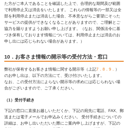
た方がご本人であることを確認した上で、合理的な期間及び範囲
で利用停止又は消去をいたします。 これらの情報等の一部又は全
部を利用停止または消去した場合、不本意ながらご要望にそった
サービスの提供ができなくなることがありますので、ご理解とご
協力を賜りますようお願い申し上げます。（なお、関係法令に基
づき保有しております情報については、利用停止または消去のお
申し出には応じられない場合があります。）
10．お客さま情報の開示等の受付方法・窓口
弊社が保有するお客さま情報に関する開示等（上記
7．
8．
9．
）
のお申し出は、以下の方法にて、受け付けいたします。
なお、この受付方法によらない開示等の求めには応じられない場
合がございますので、ご了承ください。
（1）受付手続き
下記の窓口に直接お越しいただくか、下記の宛先に電話、FAX、郵
送または電子メールでお申込みください。 受付手続きについての
詳細は、お申し出いただいた際にご案内申し上げますが、下記の