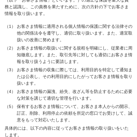
（以下「お客さま情報」といいます。）の適正な保護を重大な責
務と認識し、この責務を果たすために、次の方針の下でお客さま
情報を取り扱います。
（1）
お客さま情報に適用される個人情報の保護に関する法律その
他の関係法令を遵守し、適切に取り扱います。また、適宜取
扱いの改善に努めます。
（2）
お客さま情報の取扱いに関する規程を明確にし、従業者に周
知徹底します。また、取引先等に対しても適切にお客さま情
報を取り扱うように要請します。
（3）
お客さま情報の収集に際しては、利用目的を特定して通知ま
たは公表し、その利用目的にしたがってお客さま情報を取り
扱います。
（4）
お客さま情報の漏洩、紛失、改ざん等を防止するために必要
な対策を講じて適切な管理を行います。
（5）
保有するお客さま情報について、お客さま本人からの開示、
訂正、削除、利用停止の依頼を所定の窓口でお受けして、誠
意をもって対応いたします。
具体的には、以下の内容に従ってお客さま情報の取り扱いをいた
します。