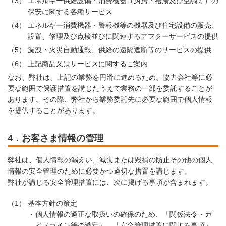
（3）
エネルギー供給設備・消費機器（厨房・給湯及び空調等）の
保安に関する各種サービス
（4）
エネルギー消費機器・警報機等の機器及び住宅設備の販売、
設置、修理及び点検並びに関連するアフターサービスの提供
（5）
漏洩・火災自動通報、供給の遠隔遮断等のサービスの提供
（6）
上記商品又はサービスに関するご案内
なお、弊社は、上記の業務を円滑に進めるため、協力会社等に必
要な範囲で保護措置を講じたうえで業務の一部を委託することが
あります。その際、弊社から業務委託先に必要な範囲で個人情報
を提供することがあります。
4．お客さま情報の管理
弊社は、個人情報の漏えい、滅失または毀損の防止その他の個人
情報の安全管理のために必要かつ適切な措置を講じます。
弊社が講じる安全管理措置には、次に掲げる事項が含まれます。
（1）
基本方針の策定
個人情報の適正な取扱いの確保のため、「関係法令・ガ
イドライン等の遵守」、「安全管理措置に関する事項」